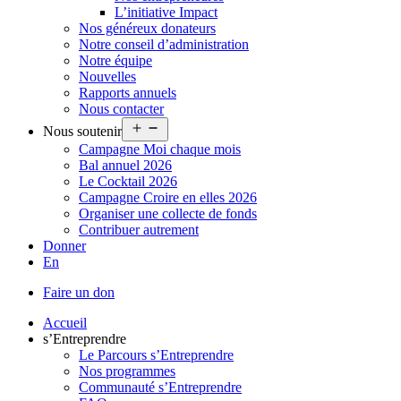
L’initiative Impact
Nos généreux donateurs
Notre conseil d’administration
Notre équipe
Nouvelles
Rapports annuels
Nous contacter
Ouvrir
Nous soutenir
le
Campagne Moi chaque mois
menu
Bal annuel 2026
Le Cocktail 2026
Campagne Croire en elles 2026
Organiser une collecte de fonds
Contribuer autrement
Donner
En
Faire un don
Accueil
s’Entreprendre
Le Parcours s’Entreprendre
Nos programmes
Communauté s’Entreprendre