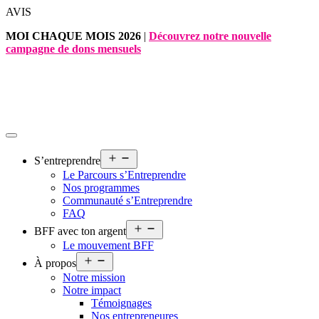
Aller
AVIS
au
MOI CHAQUE MOIS 2026
|
Découvrez notre nouvelle
contenu
campagne de dons mensuels
Ouvrir
S’entreprendre
le
Le Parcours s’Entreprendre
menu
Nos programmes
Communauté s’Entreprendre
FAQ
Ouvrir
BFF avec ton argent
le
Le mouvement BFF
menu
Ouvrir
À propos
le
Notre mission
menu
Notre impact
Témoignages
Nos entrepreneures