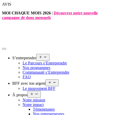
Aller
AVIS
au
MOI CHAQUE MOIS 2026
|
Découvrez notre nouvelle
contenu
campagne de dons mensuels
Ouvrir
S’entreprendre
le
Le Parcours s’Entreprendre
menu
Nos programmes
Communauté s’Entreprendre
FAQ
Ouvrir
BFF avec ton argent
le
Le mouvement BFF
menu
Ouvrir
À propos
le
Notre mission
menu
Notre impact
Témoignages
Nos entrepreneures