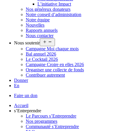
L’initiative Impact
Nos généreux donateurs
Notre conseil d’administration
Notre équipe
Nouvelles
Rapports annuels
Nous contacter
Ouvrir
Nous soutenir
le
Campagne Moi chaque mois
menu
Bal annuel 2026
Le Cocktail 2026
Campagne Croire en elles 2026
Organiser une collecte de fonds
Contribuer autrement
Donner
En
Faire un don
Accueil
s’Entreprendre
Le Parcours s’Entreprendre
Nos programmes
Communauté s’Entreprendre