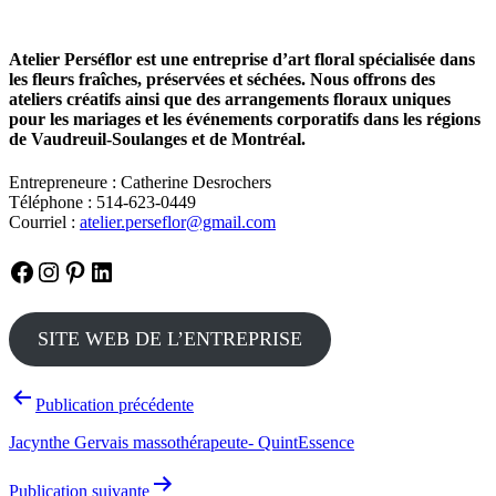
Atelier Perséflor est une entreprise d’art floral spécialisée dans
les fleurs fraîches, préservées et séchées. Nous offrons des
ateliers créatifs ainsi que des arrangements floraux uniques
pour les mariages et les événements corporatifs dans les régions
de Vaudreuil-Soulanges et de Montréal.
Entrepreneure : Catherine Desrochers
Téléphone : 514-623-0449
Courriel :
atelier.perseflor@gmail.com
Facebook
Instagram
Pinterest
LinkedIn
SITE WEB DE L’ENTREPRISE
Navigation
Publication précédente
de
Jacynthe Gervais massothérapeute- QuintEssence
l’article
Publication suivante