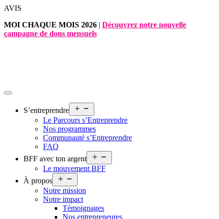
Aller
AVIS
au
MOI CHAQUE MOIS 2026
|
Découvrez notre nouvelle
contenu
campagne de dons mensuels
Ouvrir
S’entreprendre
le
Le Parcours s’Entreprendre
menu
Nos programmes
Communauté s’Entreprendre
FAQ
Ouvrir
BFF avec ton argent
le
Le mouvement BFF
menu
Ouvrir
À propos
le
Notre mission
menu
Notre impact
Témoignages
Nos entrepreneures