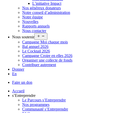
L’initiative Impact
Nos généreux donateurs
Notre conseil d’administration
Notre équipe
Nouvelles
Rapports annuels
Nous contacter
Ouvrir
Nous soutenir
le
Campagne Moi chaque mois
menu
Bal annuel 2026
Le Cocktail 2026
Campagne Croire en elles 2026
Organiser une collecte de fonds
Contribuer autrement
Donner
En
Faire un don
Accueil
s’Entreprendre
Le Parcours s’Entreprendre
Nos programmes
Communauté s’Entreprendre