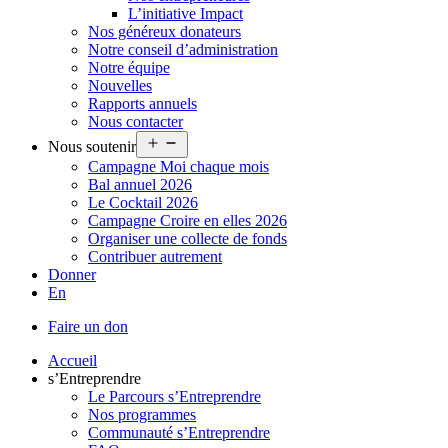
L’initiative Impact
Nos généreux donateurs
Notre conseil d’administration
Notre équipe
Nouvelles
Rapports annuels
Nous contacter
Ouvrir
Nous soutenir
le
Campagne Moi chaque mois
menu
Bal annuel 2026
Le Cocktail 2026
Campagne Croire en elles 2026
Organiser une collecte de fonds
Contribuer autrement
Donner
En
Faire un don
Accueil
s’Entreprendre
Le Parcours s’Entreprendre
Nos programmes
Communauté s’Entreprendre