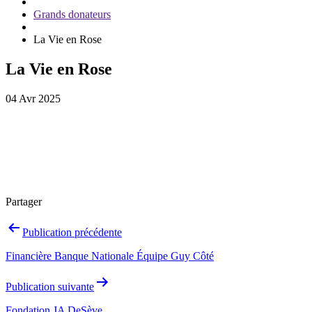
Grands donateurs
La Vie en Rose
La Vie en Rose
04 Avr 2025
Partager
Navigation
Publication précédente
de
Financière Banque Nationale Équipe Guy Côté
l’article
Publication suivante
Fondation JA DeSève