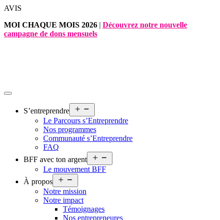
Aller
AVIS
au
MOI CHAQUE MOIS 2026
|
Découvrez notre nouvelle
contenu
campagne de dons mensuels
Ouvrir
S’entreprendre
le
Le Parcours s’Entreprendre
menu
Nos programmes
Communauté s’Entreprendre
FAQ
Ouvrir
BFF avec ton argent
le
Le mouvement BFF
menu
Ouvrir
À propos
le
Notre mission
menu
Notre impact
Témoignages
Nos entrepreneures