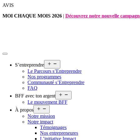
Aller
AVIS
au
MOI CHAQUE MOIS 2026
|
Découvrez notre nouvelle campagn
contenu
Ouvrir
S’entreprendre
le
Le Parcours s’Entreprendre
menu
Nos programmes
Communauté s’Entreprendre
FAQ
Ouvrir
BFF avec ton argent
le
Le mouvement BFF
menu
Ouvrir
À propos
le
Notre mission
menu
Notre impact
Témoignages
Nos entrepreneures
L’initiative Impact