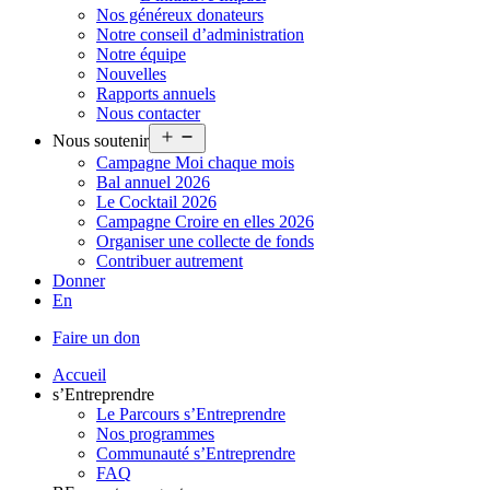
Nos généreux donateurs
Notre conseil d’administration
Notre équipe
Nouvelles
Rapports annuels
Nous contacter
Ouvrir
Nous soutenir
le
Campagne Moi chaque mois
menu
Bal annuel 2026
Le Cocktail 2026
Campagne Croire en elles 2026
Organiser une collecte de fonds
Contribuer autrement
Donner
En
Faire un don
Accueil
s’Entreprendre
Le Parcours s’Entreprendre
Nos programmes
Communauté s’Entreprendre
FAQ