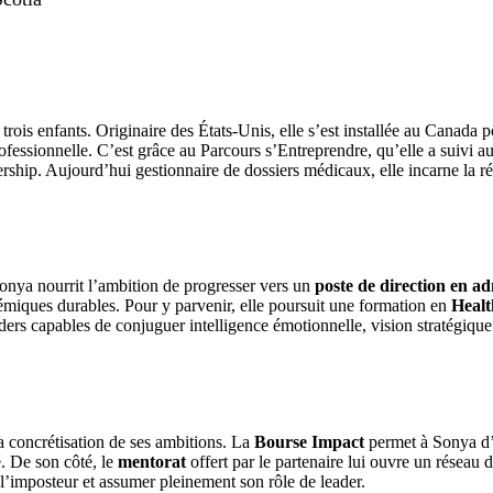
ois enfants. Originaire des États-Unis, elle s’est installée au Canada p
essionnelle. C’est grâce au Parcours s’Entreprendre, qu’elle a suivi aux 
ership. Aujourd’hui gestionnaire de dossiers médicaux, elle incarne la ré
Sonya nourrit l’ambition de progresser vers un
poste de direction en ad
stémiques durables. Pour y parvenir, elle poursuit une formation en
Healt
rs capables de conjuguer intelligence émotionnelle, vision stratégique 
la concrétisation de ses ambitions. La
Bourse Impact
permet à Sonya d’a
é. De son côté, le
mentorat
offert par le partenaire lui ouvre un réseau 
l’imposteur et assumer pleinement son rôle de leader.