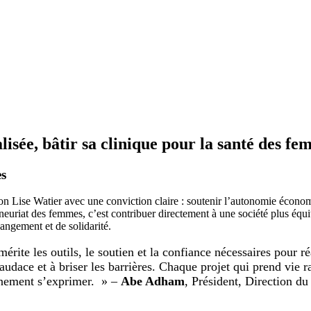
isée, bâtir sa clinique pour la santé des f
es
on Lise Watier avec une conviction claire : soutenir l’autonomie économ
epreneuriat des femmes, c’est contribuer directement à une société plus 
hangement et de solidarité.
te les outils, le soutien et la confiance nécessaires pour ré
’audace et à briser les barrières. Chaque projet qui prend vie 
inement s’exprimer. » –
Abe Adham
, Président, Direction 