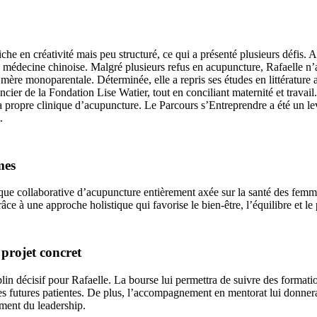
iche en créativité mais peu structuré, ce qui a présenté plusieurs défi
 médecine chinoise. Malgré plusieurs refus en acupuncture, Rafaelle n’a
 mère monoparentale. Déterminée, elle a repris ses études en littérature
ier de la Fondation Lise Watier, tout en conciliant maternité et travail
 sa propre clinique d’acupuncture. Le Parcours s’Entreprendre a été un levi
t.
mes
linique collaborative d’acupuncture entièrement axée sur la santé des fe
râce à une approche holistique qui favorise le bien-être, l’équilibre et le
projet concret
in décisif pour Rafaelle. La bourse lui permettra de suivre des formatio
 ses futures patientes. De plus, l’accompagnement en mentorat lui donnera 
pement du leadership.