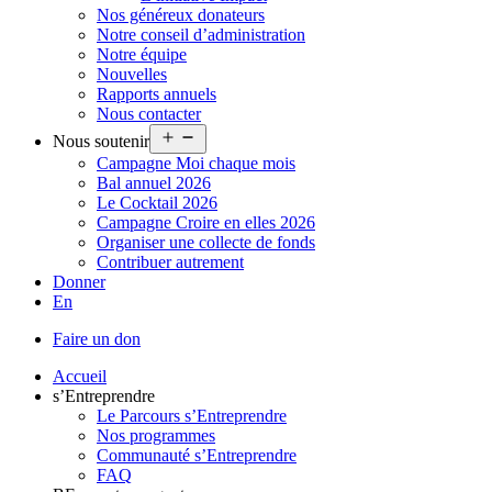
Nos généreux donateurs
Notre conseil d’administration
Notre équipe
Nouvelles
Rapports annuels
Nous contacter
Ouvrir
Nous soutenir
le
Campagne Moi chaque mois
menu
Bal annuel 2026
Le Cocktail 2026
Campagne Croire en elles 2026
Organiser une collecte de fonds
Contribuer autrement
Donner
En
Faire un don
Accueil
s’Entreprendre
Le Parcours s’Entreprendre
Nos programmes
Communauté s’Entreprendre
FAQ