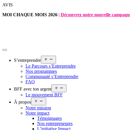
Aller
AVIS
au
MOI CHAQUE MOIS 2026
|
Découvrez notre nouvelle campagn
contenu
Ouvrir
S’entreprendre
le
Le Parcours s’Entreprendre
menu
Nos programmes
Communauté s’Entreprendre
FAQ
Ouvrir
BFF avec ton argent
le
Le mouvement BFF
menu
Ouvrir
À propos
le
Notre mission
menu
Notre impact
Témoignages
Nos entrepreneures
L’initiative Impact