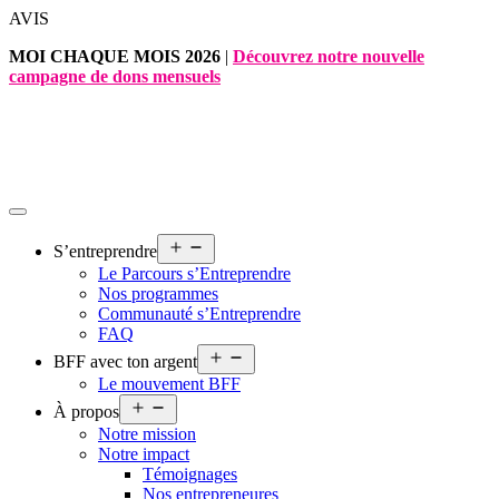
Aller
AVIS
au
MOI CHAQUE MOIS 2026
|
Découvrez notre nouvelle
contenu
campagne de dons mensuels
Ouvrir
S’entreprendre
le
Le Parcours s’Entreprendre
menu
Nos programmes
Communauté s’Entreprendre
FAQ
Ouvrir
BFF avec ton argent
le
Le mouvement BFF
menu
Ouvrir
À propos
le
Notre mission
menu
Notre impact
Témoignages
Nos entrepreneures