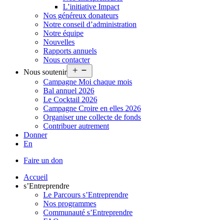
L’initiative Impact
Nos généreux donateurs
Notre conseil d’administration
Notre équipe
Nouvelles
Rapports annuels
Nous contacter
Ouvrir
Nous soutenir
le
Campagne Moi chaque mois
menu
Bal annuel 2026
Le Cocktail 2026
Campagne Croire en elles 2026
Organiser une collecte de fonds
Contribuer autrement
Donner
En
Faire un don
Accueil
s’Entreprendre
Le Parcours s’Entreprendre
Nos programmes
Communauté s’Entreprendre