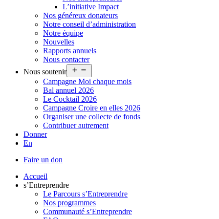
L’initiative Impact
Nos généreux donateurs
Notre conseil d’administration
Notre équipe
Nouvelles
Rapports annuels
Nous contacter
Ouvrir
Nous soutenir
le
Campagne Moi chaque mois
menu
Bal annuel 2026
Le Cocktail 2026
Campagne Croire en elles 2026
Organiser une collecte de fonds
Contribuer autrement
Donner
En
Faire un don
Accueil
s’Entreprendre
Le Parcours s’Entreprendre
Nos programmes
Communauté s’Entreprendre