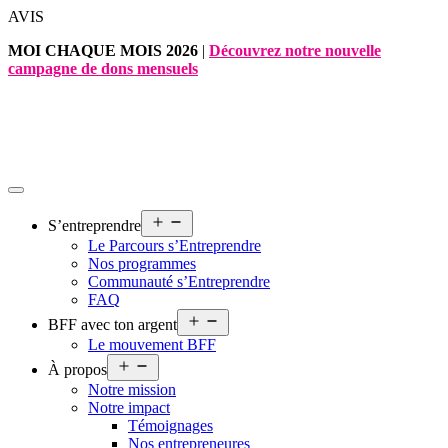
Aller
AVIS
au
MOI CHAQUE MOIS 2026
|
Découvrez notre nouvelle
contenu
campagne de dons mensuels
Ouvrir
S’entreprendre
le
Le Parcours s’Entreprendre
menu
Nos programmes
Communauté s’Entreprendre
FAQ
Ouvrir
BFF avec ton argent
le
Le mouvement BFF
menu
Ouvrir
À propos
le
Notre mission
menu
Notre impact
Témoignages
Nos entrepreneures