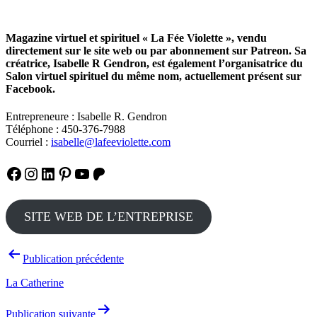
Magazine virtuel et spirituel « La Fée Violette », vendu
directement sur le site web ou par abonnement sur Patreon. Sa
créatrice, Isabelle R Gendron, est également l’organisatrice du
Salon virtuel spirituel du même nom, actuellement présent sur
Facebook.
Entrepreneure : Isabelle R. Gendron
Téléphone : 450-376-7988
Courriel :
isabelle@lafeeviolette.com
Facebook
Instagram
LinkedIn
Pinterest
YouTube
Patreon
SITE WEB DE L’ENTREPRISE
Navigation
Publication précédente
de
La Catherine
l’article
Publication suivante