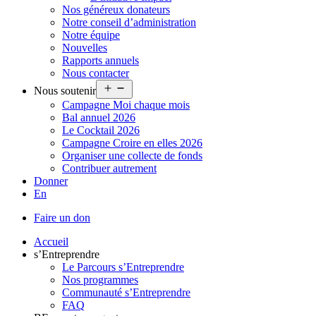
Nos généreux donateurs
Notre conseil d’administration
Notre équipe
Nouvelles
Rapports annuels
Nous contacter
Ouvrir
Nous soutenir
le
Campagne Moi chaque mois
menu
Bal annuel 2026
Le Cocktail 2026
Campagne Croire en elles 2026
Organiser une collecte de fonds
Contribuer autrement
Donner
En
Faire un don
Accueil
s’Entreprendre
Le Parcours s’Entreprendre
Nos programmes
Communauté s’Entreprendre
FAQ