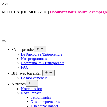
Aller
AVIS
au
MOI CHAQUE MOIS 2026
|
Découvrez notre nouvelle campagn
contenu
Ouvrir
S’entreprendre
le
Le Parcours s’Entreprendre
menu
Nos programmes
Communauté s’Entreprendre
FAQ
Ouvrir
BFF avec ton argent
le
Le mouvement BFF
menu
Ouvrir
À propos
le
Notre mission
menu
Notre impact
Témoignages
Nos entrepreneures
L’initiative Impact