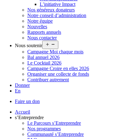
L’initiative Impact
Nos généreux donateurs
Notre conseil d’administration
Notre équipe
Nouvelles
Rapports annuels
Nous contacter
Ouvrir
Nous soutenir
le
Campagne Moi chaque mois
menu
Bal annuel 2026
Le Cocktail 2026
Campagne Croire en elles 2026
Organiser une collecte de fonds
Contribuer autrement
Donner
En
Faire un don
Accueil
s’Entreprendre
Le Parcours s’Entreprendre
Nos programmes
Communauté s’Entreprendre