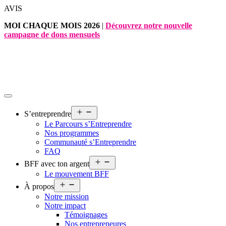
Aller
AVIS
au
MOI CHAQUE MOIS 2026
|
Découvrez notre nouvelle
contenu
campagne de dons mensuels
Ouvrir
S’entreprendre
le
Le Parcours s’Entreprendre
menu
Nos programmes
Communauté s’Entreprendre
FAQ
Ouvrir
BFF avec ton argent
le
Le mouvement BFF
menu
Ouvrir
À propos
le
Notre mission
menu
Notre impact
Témoignages
Nos entrepreneures