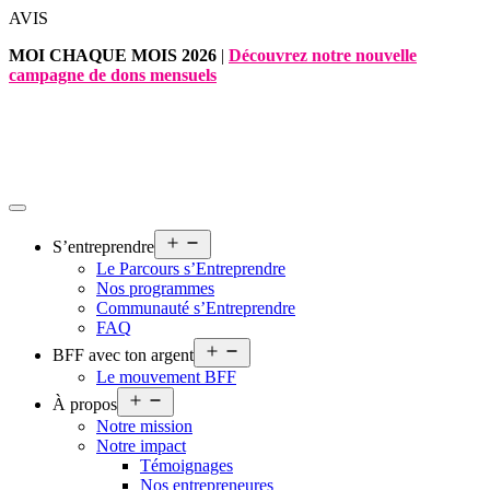
Aller
AVIS
au
MOI CHAQUE MOIS 2026
|
Découvrez notre nouvelle
contenu
campagne de dons mensuels
Ouvrir
S’entreprendre
le
Le Parcours s’Entreprendre
menu
Nos programmes
Communauté s’Entreprendre
FAQ
Ouvrir
BFF avec ton argent
le
Le mouvement BFF
menu
Ouvrir
À propos
le
Notre mission
menu
Notre impact
Témoignages
Nos entrepreneures