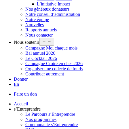
L’initiative Impact
Nos généreux donateurs
Notre conseil d’administration
Notre équipe
Nouvelles
Rapports annuels
Nous contacter
Ouvrir
Nous soutenir
le
Campagne Moi chaque mois
menu
Bal annuel 2026
Le Cocktail 2026
Campagne Croire en elles 2026
Organiser une collecte de fonds
Contribuer autrement
Donner
En
Faire un don
Accueil
s’Entreprendre
Le Parcours s’Entreprendre
Nos programmes
Communauté s’Entreprendre