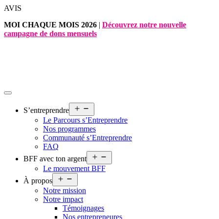
Aller
AVIS
au
MOI CHAQUE MOIS 2026
|
Découvrez notre nouvelle
contenu
campagne de dons mensuels
Ouvrir
S’entreprendre
le
Le Parcours s’Entreprendre
menu
Nos programmes
Communauté s’Entreprendre
FAQ
Ouvrir
BFF avec ton argent
le
Le mouvement BFF
menu
Ouvrir
À propos
le
Notre mission
menu
Notre impact
Témoignages
Nos entrepreneures