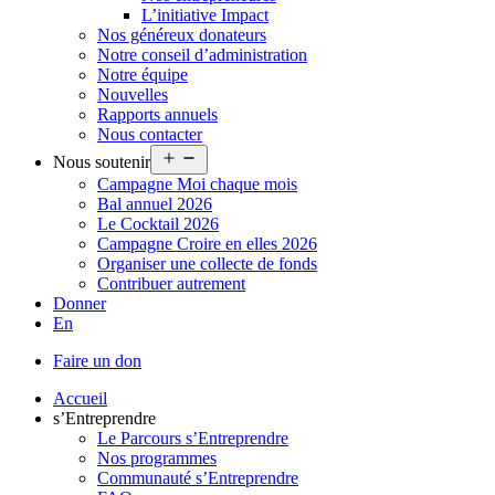
L’initiative Impact
Nos généreux donateurs
Notre conseil d’administration
Notre équipe
Nouvelles
Rapports annuels
Nous contacter
Ouvrir
Nous soutenir
le
Campagne Moi chaque mois
menu
Bal annuel 2026
Le Cocktail 2026
Campagne Croire en elles 2026
Organiser une collecte de fonds
Contribuer autrement
Donner
En
Faire un don
Accueil
s’Entreprendre
Le Parcours s’Entreprendre
Nos programmes
Communauté s’Entreprendre