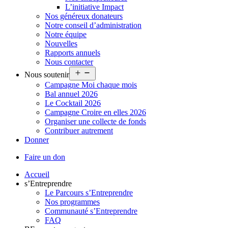
L’initiative Impact
Nos généreux donateurs
Notre conseil d’administration
Notre équipe
Nouvelles
Rapports annuels
Nous contacter
Ouvrir
Nous soutenir
le
Campagne Moi chaque mois
menu
Bal annuel 2026
Le Cocktail 2026
Campagne Croire en elles 2026
Organiser une collecte de fonds
Contribuer autrement
Donner
Faire un don
Accueil
s’Entreprendre
Le Parcours s’Entreprendre
Nos programmes
Communauté s’Entreprendre
FAQ