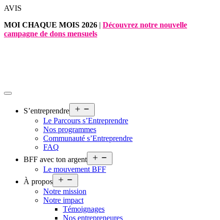
Aller
AVIS
au
MOI CHAQUE MOIS 2026
|
Découvrez notre nouvelle
contenu
campagne de dons mensuels
Ouvrir
S’entreprendre
le
Le Parcours s’Entreprendre
menu
Nos programmes
Communauté s’Entreprendre
FAQ
Ouvrir
BFF avec ton argent
le
Le mouvement BFF
menu
Ouvrir
À propos
le
Notre mission
menu
Notre impact
Témoignages
Nos entrepreneures