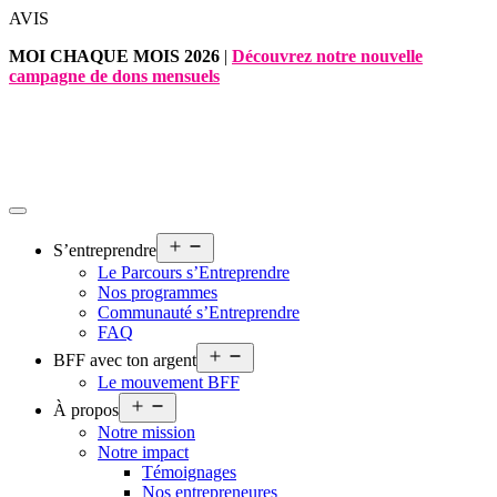
Aller
AVIS
au
MOI CHAQUE MOIS 2026
|
Découvrez notre nouvelle
contenu
campagne de dons mensuels
Ouvrir
S’entreprendre
le
Le Parcours s’Entreprendre
menu
Nos programmes
Communauté s’Entreprendre
FAQ
Ouvrir
BFF avec ton argent
le
Le mouvement BFF
menu
Ouvrir
À propos
le
Notre mission
menu
Notre impact
Témoignages
Nos entrepreneures