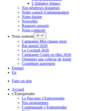
L’initiative Impact
Nos généreux donateurs
Notre conseil d’administration
Notre équipe
Nouvelles
Rapports annuels
Nous contacter
Ouvrir
Nous soutenir
le
Campagne Moi chaque mois
menu
Bal annuel 2026
Le Cocktail 2026
Campagne Croire en elles 2026
Organiser une collecte de fonds
Contribuer autrement
Donner
En
Faire un don
Accueil
s’Entreprendre
Le Parcours s’Entreprendre
Nos programmes
Communauté s’Entreprendre