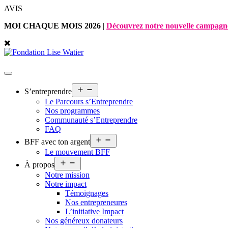
Aller
AVIS
au
MOI CHAQUE MOIS 2026
|
Découvrez notre nouvelle campagn
contenu
Ouvrir
S’entreprendre
le
Le Parcours s’Entreprendre
menu
Nos programmes
Communauté s’Entreprendre
FAQ
Ouvrir
BFF avec ton argent
le
Le mouvement BFF
menu
Ouvrir
À propos
le
Notre mission
menu
Notre impact
Témoignages
Nos entrepreneures
L’initiative Impact
Nos généreux donateurs