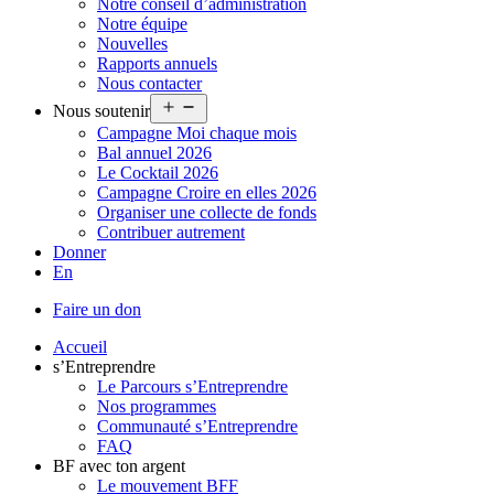
Notre conseil d’administration
Notre équipe
Nouvelles
Rapports annuels
Nous contacter
Ouvrir
Nous soutenir
le
Campagne Moi chaque mois
menu
Bal annuel 2026
Le Cocktail 2026
Campagne Croire en elles 2026
Organiser une collecte de fonds
Contribuer autrement
Donner
En
Faire un don
Accueil
s’Entreprendre
Le Parcours s’Entreprendre
Nos programmes
Communauté s’Entreprendre
FAQ
BF avec ton argent
Le mouvement BFF