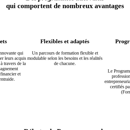
qui comportent de nombreux avantages
ets
Flexibles et adaptés
Progr
nnovante qui
Un parcours de formation flexible et
er leurs acquis
modulable selon les besoins et les réalités
 à travers de la
de chacune.
pagnement
Le Programm
financier et
professio
entraide.
entrepreneuria
certifiés pa
(For