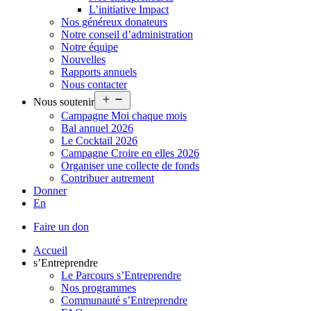
L’initiative Impact
Nos généreux donateurs
Notre conseil d’administration
Notre équipe
Nouvelles
Rapports annuels
Nous contacter
Ouvrir
Nous soutenir
le
Campagne Moi chaque mois
menu
Bal annuel 2026
Le Cocktail 2026
Campagne Croire en elles 2026
Organiser une collecte de fonds
Contribuer autrement
Donner
En
Faire un don
Accueil
s’Entreprendre
Le Parcours s’Entreprendre
Nos programmes
Communauté s’Entreprendre