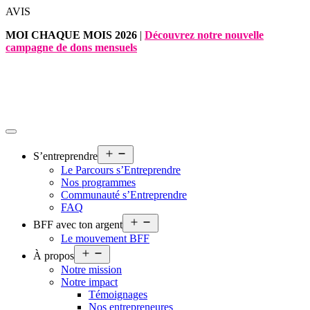
Aller
AVIS
au
MOI CHAQUE MOIS 2026
|
Découvrez notre nouvelle
contenu
campagne de dons mensuels
Ouvrir
S’entreprendre
le
Le Parcours s’Entreprendre
menu
Nos programmes
Communauté s’Entreprendre
FAQ
Ouvrir
BFF avec ton argent
le
Le mouvement BFF
menu
Ouvrir
À propos
le
Notre mission
menu
Notre impact
Témoignages
Nos entrepreneures