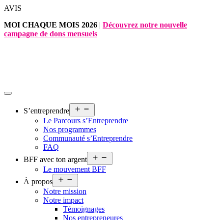
Aller
AVIS
au
MOI CHAQUE MOIS 2026
|
Découvrez notre nouvelle
contenu
campagne de dons mensuels
Ouvrir
S’entreprendre
le
Le Parcours s’Entreprendre
menu
Nos programmes
Communauté s’Entreprendre
FAQ
Ouvrir
BFF avec ton argent
le
Le mouvement BFF
menu
Ouvrir
À propos
le
Notre mission
menu
Notre impact
Témoignages
Nos entrepreneures