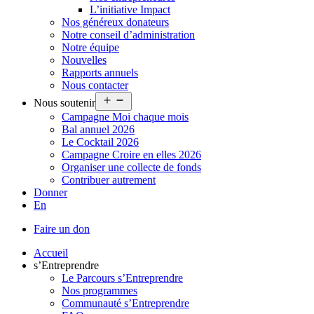
L’initiative Impact
Nos généreux donateurs
Notre conseil d’administration
Notre équipe
Nouvelles
Rapports annuels
Nous contacter
Ouvrir
Nous soutenir
le
Campagne Moi chaque mois
menu
Bal annuel 2026
Le Cocktail 2026
Campagne Croire en elles 2026
Organiser une collecte de fonds
Contribuer autrement
Donner
En
Faire un don
Accueil
s’Entreprendre
Le Parcours s’Entreprendre
Nos programmes
Communauté s’Entreprendre