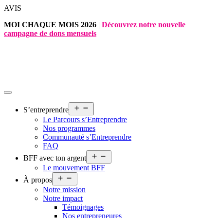
Aller
AVIS
au
MOI CHAQUE MOIS 2026
|
Découvrez notre nouvelle
contenu
campagne de dons mensuels
Ouvrir
S’entreprendre
le
Le Parcours s’Entreprendre
menu
Nos programmes
Communauté s’Entreprendre
FAQ
Ouvrir
BFF avec ton argent
le
Le mouvement BFF
menu
Ouvrir
À propos
le
Notre mission
menu
Notre impact
Témoignages
Nos entrepreneures