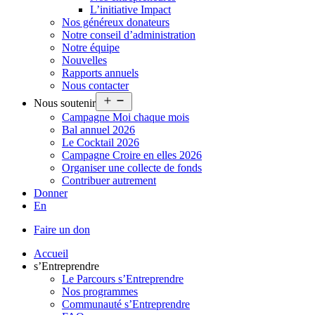
L’initiative Impact
Nos généreux donateurs
Notre conseil d’administration
Notre équipe
Nouvelles
Rapports annuels
Nous contacter
Ouvrir
Nous soutenir
le
Campagne Moi chaque mois
menu
Bal annuel 2026
Le Cocktail 2026
Campagne Croire en elles 2026
Organiser une collecte de fonds
Contribuer autrement
Donner
En
Faire un don
Accueil
s’Entreprendre
Le Parcours s’Entreprendre
Nos programmes
Communauté s’Entreprendre