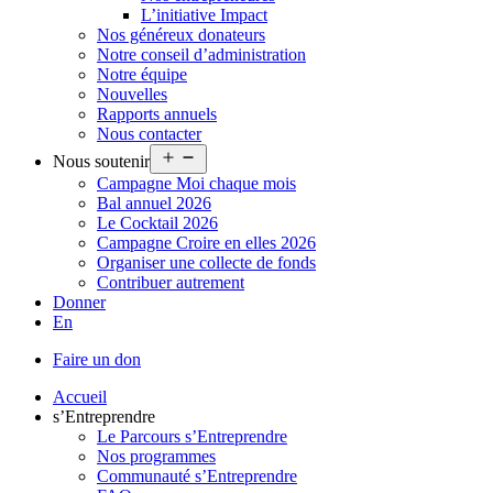
L’initiative Impact
Nos généreux donateurs
Notre conseil d’administration
Notre équipe
Nouvelles
Rapports annuels
Nous contacter
Ouvrir
Nous soutenir
le
Campagne Moi chaque mois
menu
Bal annuel 2026
Le Cocktail 2026
Campagne Croire en elles 2026
Organiser une collecte de fonds
Contribuer autrement
Donner
En
Faire un don
Accueil
s’Entreprendre
Le Parcours s’Entreprendre
Nos programmes
Communauté s’Entreprendre