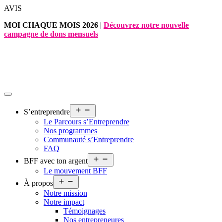
Aller
AVIS
au
MOI CHAQUE MOIS 2026
|
Découvrez notre nouvelle
contenu
campagne de dons mensuels
Ouvrir
S’entreprendre
le
Le Parcours s’Entreprendre
menu
Nos programmes
Communauté s’Entreprendre
FAQ
Ouvrir
BFF avec ton argent
le
Le mouvement BFF
menu
Ouvrir
À propos
le
Notre mission
menu
Notre impact
Témoignages
Nos entrepreneures