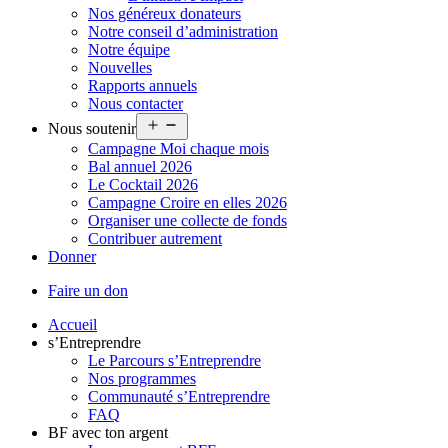
Nos généreux donateurs
Notre conseil d’administration
Notre équipe
Nouvelles
Rapports annuels
Nous contacter
Ouvrir
Nous soutenir
le
Campagne Moi chaque mois
menu
Bal annuel 2026
Le Cocktail 2026
Campagne Croire en elles 2026
Organiser une collecte de fonds
Contribuer autrement
Donner
Faire un don
Accueil
s’Entreprendre
Le Parcours s’Entreprendre
Nos programmes
Communauté s’Entreprendre
FAQ
BF avec ton argent