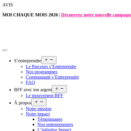
Aller
AVIS
au
MOI CHAQUE MOIS 2026
|
Découvrez notre nouvelle campagn
contenu
Ouvrir
S’entreprendre
le
Le Parcours s’Entreprendre
menu
Nos programmes
Communauté s’Entreprendre
FAQ
Ouvrir
BFF avec ton argent
le
Le mouvement BFF
menu
Ouvrir
À propos
le
Notre mission
menu
Notre impact
Témoignages
Nos entrepreneures
L’initiative Impact