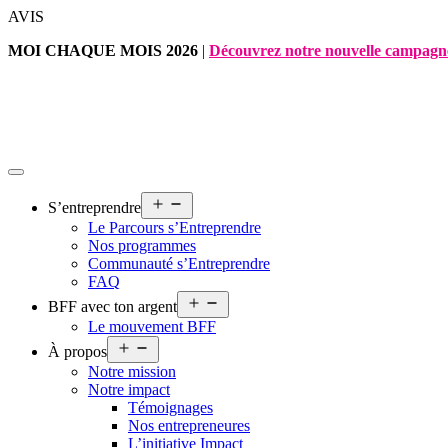
Aller
AVIS
au
MOI CHAQUE MOIS 2026
|
Découvrez notre nouvelle campagn
contenu
Ouvrir
S’entreprendre
le
Le Parcours s’Entreprendre
menu
Nos programmes
Communauté s’Entreprendre
FAQ
Ouvrir
BFF avec ton argent
le
Le mouvement BFF
menu
Ouvrir
À propos
le
Notre mission
menu
Notre impact
Témoignages
Nos entrepreneures
L’initiative Impact