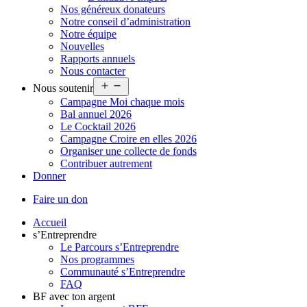
Nos généreux donateurs
Notre conseil d’administration
Notre équipe
Nouvelles
Rapports annuels
Nous contacter
Ouvrir
Nous soutenir
le
Campagne Moi chaque mois
menu
Bal annuel 2026
Le Cocktail 2026
Campagne Croire en elles 2026
Organiser une collecte de fonds
Contribuer autrement
Donner
Faire un don
Accueil
s’Entreprendre
Le Parcours s’Entreprendre
Nos programmes
Communauté s’Entreprendre
FAQ
BF avec ton argent