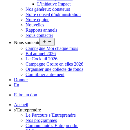
L’initiative Impact
Nos généreux donateurs
Notre conseil d’administration
Notre équipe
Nouvelles
Rapports annuels
Nous contacter
Ouvrir
Nous soutenir
le
Campagne Moi chaque mois
menu
Bal annuel 2026
Le Cocktail 2026
Campagne Croire en elles 2026
Organiser une collecte de fonds
Contribuer autrement
Donner
En
Faire un don
Accueil
s’Entreprendre
Le Parcours s’Entreprendre
Nos programmes
Communauté s’Entreprendre