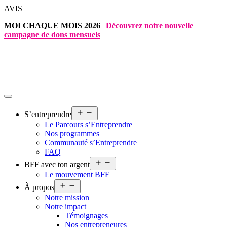
Aller
AVIS
au
MOI CHAQUE MOIS 2026
|
Découvrez notre nouvelle
contenu
campagne de dons mensuels
Ouvrir
S’entreprendre
le
Le Parcours s’Entreprendre
menu
Nos programmes
Communauté s’Entreprendre
FAQ
Ouvrir
BFF avec ton argent
le
Le mouvement BFF
menu
Ouvrir
À propos
le
Notre mission
menu
Notre impact
Témoignages
Nos entrepreneures