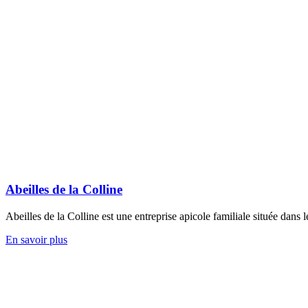
Abeilles de la Colline
Abeilles de la Colline est une entreprise apicole familiale située dans 
Abeilles
En savoir plus
de
la
Colline