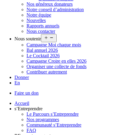
Nos généreux donateurs
Notre conseil d’administration
Notre équipe
Nouvelles
Rapports annuels
Nous contacter
Ouvrir
Nous soutenir
le
Campagne Moi chaque mois
menu
Bal annuel 2026
Le Cocktail 2026
Campagne Croire en elles 2026
Organiser une collecte de fonds
Contribuer autrement
Donner
En
Faire un don
Accueil
s’Entreprendre
Le Parcours s’Entreprendre
Nos programmes
Communauté s’Entreprendre
FAQ