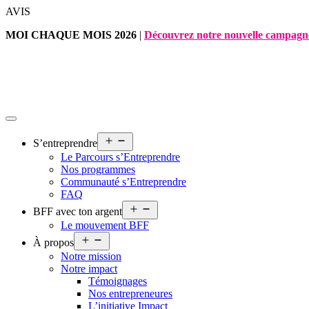
Aller
AVIS
au
MOI CHAQUE MOIS 2026
|
Découvrez notre nouvelle campagn
contenu
Ouvrir
S’entreprendre
le
Le Parcours s’Entreprendre
menu
Nos programmes
Communauté s’Entreprendre
FAQ
Ouvrir
BFF avec ton argent
le
Le mouvement BFF
menu
Ouvrir
À propos
le
Notre mission
menu
Notre impact
Témoignages
Nos entrepreneures
L’initiative Impact