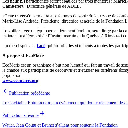
Les
neuf (9)
participantes seront épaulées par trois mentores :
Mariell
Cambefort
, Directrice générale de ADEL.
«Cette traversée permettra aux femmes de sortir de leur zone de confort
Marie-Lise Andrade, Présidente, directrice générale de la Fondation L
Le voilier, avec un équipage entièrement féminin, sera dirigé par la
ca
maintenant à l’emploi de l’Institut maritime du Québec à Rimouski 
Un merci spécial à
Lolë
qui fournira les vêtements à toutes les partici
À propos d’EcoMaris
EcoMaris est un organisme à but non lucratif qui fait un travail de se
la chance aux participants de découvrir et d’étudier les différents éc
population.
www.ecomaris.org
Navigation
Publication précédente
de
Le Cocktail s’Entreprendre, un événement qui donne réellement des ai
l’article
Publication suivante
Watier, Jean Coutu et Brunet s’allient pour soutenir la Fondation