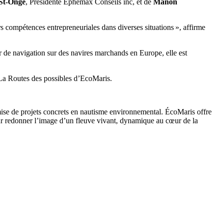
 St-Onge
, Présidente Ephemax Conseils inc,
et de
Manon
rs compétences entrepreneuriales dans diverses situations », affirme
 de navigation sur des navires marchands en Europe, elle est
 La Routes des possibles d’EcoMaris.
emise de projets concrets en nautisme environnemental. ÉcoMaris offre
pour redonner l’image d’un fleuve vivant, dynamique au cœur de la