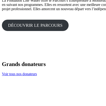
La Fondation Lise Watier offre le Parcours s’Entreprendre à Montréa
en suivant nos programmes. Elles en ressortent avec une meilleure com
projet professionnel. Elles amorcent un nouveau départ vers l’indépend
DÉCOUVRIR LE PARCOURS
Grands donateurs
Voir tous nos donateurs