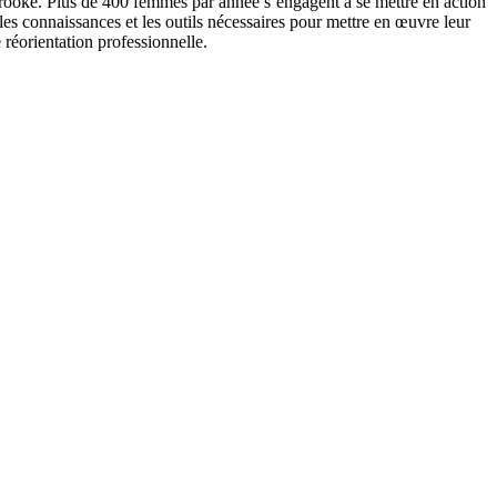
rooke. Plus de 400 femmes par année s’engagent à se mettre en action
s connaissances et les outils nécessaires pour mettre en œuvre leur
 réorientation professionnelle.