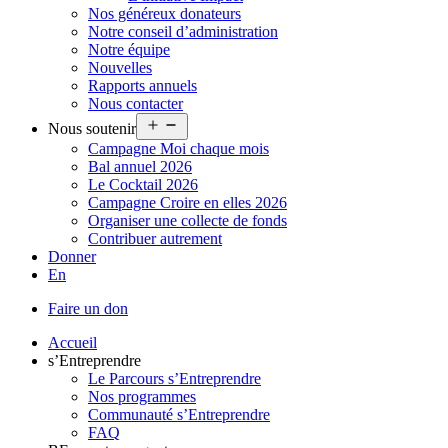
Nos généreux donateurs
Notre conseil d’administration
Notre équipe
Nouvelles
Rapports annuels
Nous contacter
Ouvrir
Nous soutenir
le
Campagne Moi chaque mois
menu
Bal annuel 2026
Le Cocktail 2026
Campagne Croire en elles 2026
Organiser une collecte de fonds
Contribuer autrement
Donner
En
Faire un don
Accueil
s’Entreprendre
Le Parcours s’Entreprendre
Nos programmes
Communauté s’Entreprendre
FAQ