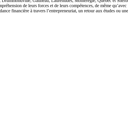
l, Drummondville, Gatineau, Laurentides, Montérégie, Québec et Sherb
préhension de leurs forces et de leurs compétences, de même qu’avec le
ance financière à travers l’entrepreneuriat, un retour aux études ou une