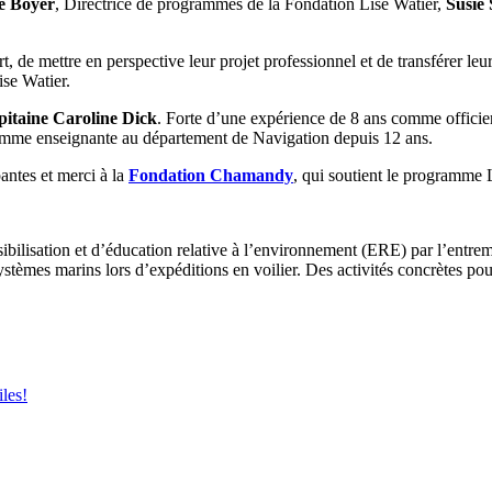
e Boyer
, Directrice de programmes de la Fondation Lise Watier,
Susie
, de mettre en perspective leur projet professionnel et de transférer leu
ise Watier.
pitaine
Caroline Dick
. Forte d’une expérience de 8 ans comme officier
comme enseignante au département de Navigation depuis 12 ans.
pantes et merci à la
Fondation Chamandy
, qui soutient le programme
nsibilisation et d’éducation relative à l’environnement (ERE) par l’entr
osystèmes marins lors d’expéditions en voilier. Des activités concrètes 
les!