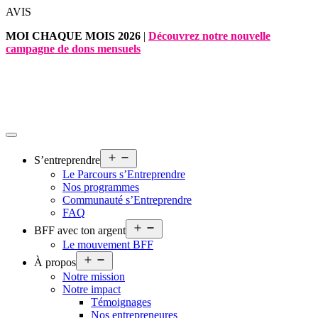
Aller
AVIS
au
MOI CHAQUE MOIS 2026
|
Découvrez notre nouvelle
contenu
campagne de dons mensuels
Ouvrir
S’entreprendre
le
Le Parcours s’Entreprendre
menu
Nos programmes
Communauté s’Entreprendre
FAQ
Ouvrir
BFF avec ton argent
le
Le mouvement BFF
menu
Ouvrir
À propos
le
Notre mission
menu
Notre impact
Témoignages
Nos entrepreneures