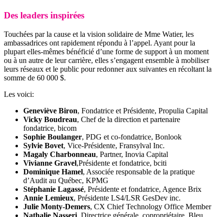
Des leaders inspirées
Touchées par la cause et la vision solidaire de Mme Watier, les
ambassadrices ont rapidement répondu à l’appel. Ayant pour la
plupart elles-mêmes bénéficié d’une forme de support à un moment
ou à un autre de leur carrière, elles s’engagent ensemble à mobiliser
leurs réseaux et le public pour redonner aux suivantes en récoltant la
somme de 60 000 $.
Les voici:
Geneviève Biron
, Fondatrice et Présidente, Propulia Capital
Vicky Boudreau
, Chef de la direction et partenaire
fondatrice, bicom
Sophie Boulanger
, PDG et co-fondatrice, Bonlook
Sylvie Bovet
, Vice-Présidente, Fransylval Inc.
Magaly Charbonneau
, Partner, Inovia Capital
Vivianne Gravel
,Présidente et fondatrice, bciti
Dominique Hamel
, Associée responsable de la pratique
d’Audit au Québec, KPMG
Stéphanie Lagassé
, Présidente et fondatrice, Agence Brix
Annie Lemieux
, Présidente LS4/LSR GesDev inc.
Julie Monty-Demers
, CX Chief Technology Office Member
Nathalie Nasseri
, Directrice générale, copropriétaire, Bleu