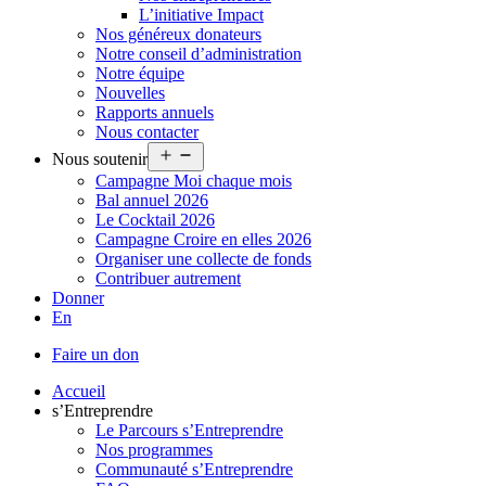
L’initiative Impact
Nos généreux donateurs
Notre conseil d’administration
Notre équipe
Nouvelles
Rapports annuels
Nous contacter
Ouvrir
Nous soutenir
le
Campagne Moi chaque mois
menu
Bal annuel 2026
Le Cocktail 2026
Campagne Croire en elles 2026
Organiser une collecte de fonds
Contribuer autrement
Donner
En
Faire un don
Accueil
s’Entreprendre
Le Parcours s’Entreprendre
Nos programmes
Communauté s’Entreprendre