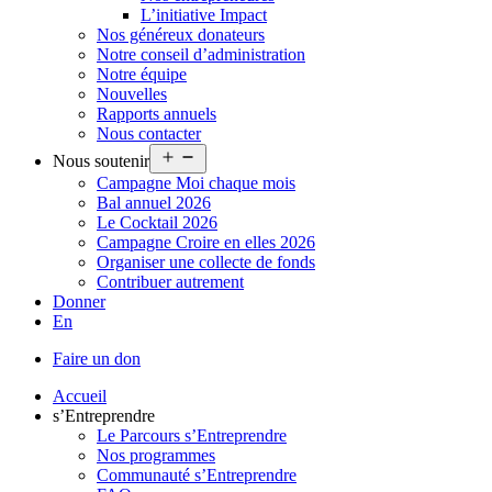
L’initiative Impact
Nos généreux donateurs
Notre conseil d’administration
Notre équipe
Nouvelles
Rapports annuels
Nous contacter
Ouvrir
Nous soutenir
le
Campagne Moi chaque mois
menu
Bal annuel 2026
Le Cocktail 2026
Campagne Croire en elles 2026
Organiser une collecte de fonds
Contribuer autrement
Donner
En
Faire un don
Accueil
s’Entreprendre
Le Parcours s’Entreprendre
Nos programmes
Communauté s’Entreprendre