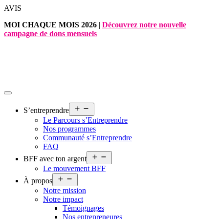
Aller
AVIS
au
MOI CHAQUE MOIS 2026
|
Découvrez notre nouvelle
contenu
campagne de dons mensuels
Ouvrir
S’entreprendre
le
Le Parcours s’Entreprendre
menu
Nos programmes
Communauté s’Entreprendre
FAQ
Ouvrir
BFF avec ton argent
le
Le mouvement BFF
menu
Ouvrir
À propos
le
Notre mission
menu
Notre impact
Témoignages
Nos entrepreneures